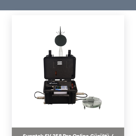
Svantek SV 258 Pro Online Gürültü /