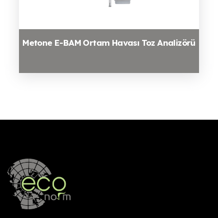
Metone E-BAM Ortam Havası Toz Analizörü